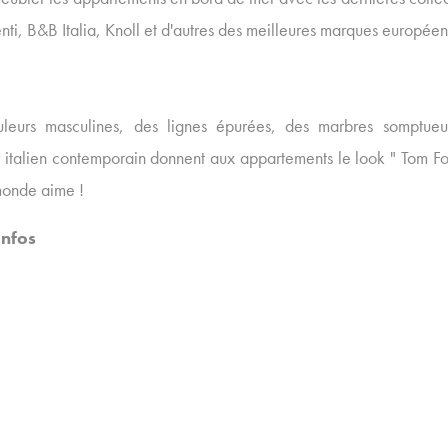
nti, B&B Italia, Knoll et d'autres des meilleures marques européen
leurs masculines, des lignes épurées, des marbres somptue
r italien contemporain donnent aux appartements le look " Tom Fo
 monde aime !
infos