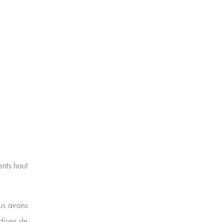
nts haut
ous avons
tions de