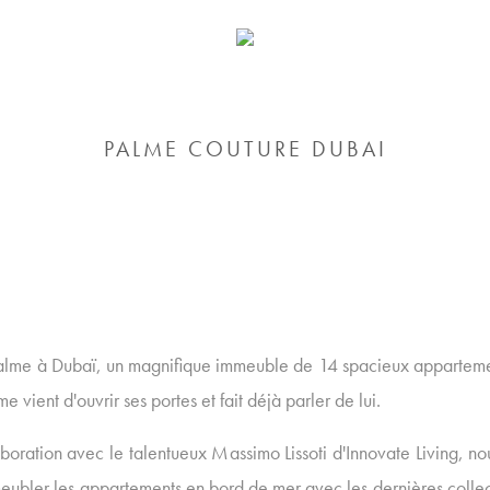
PALME COUTURE DUBAI
Palme à Dubaï, un magnifique immeuble de 14 spacieux apparteme
 vient d'ouvrir ses portes et fait déjà parler de lui.
boration avec le talentueux Massimo Lissoti d'Innovate Living, n
eubler les appartements en bord de mer avec les dernières collec