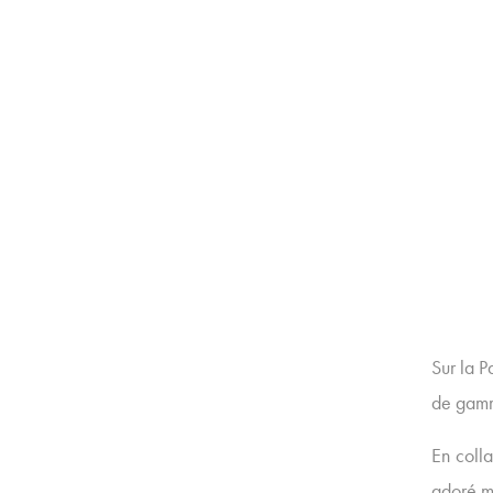
Sur la 
de gamme
En colla
adoré m