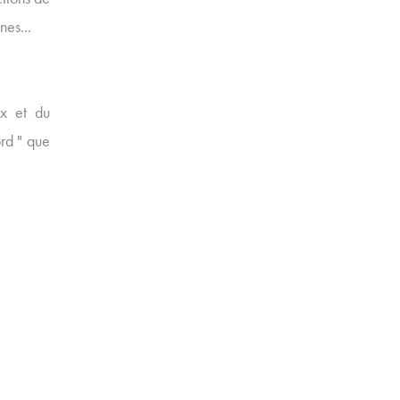
nes...
ux et du
rd " que